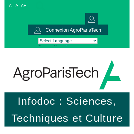
A-
A
A+
Connexion AgroParisTech
Powered by
Translate
Infodoc : Sciences,
Techniques et Culture