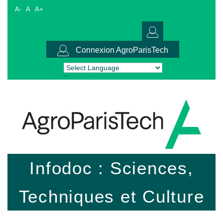
A-
A
A+
Connexion AgroParisTech
Powered by
Translate
Infodoc : Sciences,
Techniques et Culture