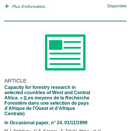
Disponible
Plus d'information...
ARTICLE
Capacity for forestry research in
selected countries of West and Central
Africa. = (Les moyens de la Recherche
Forestière dans une selection de pays
d'Afrique de l'Ouest et d'Afrique
Centrale)
in
Occasional paper
, n° 24, 01/11/1999
M.J. Spilsbury
;
G.S. Kowero
;
F. Tchala-Abina
; et al.