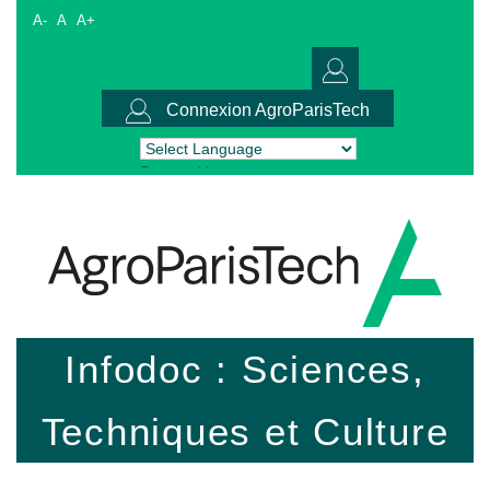
A-
A
A+
Connexion AgroParisTech
Powered by
Translate
Infodoc : Sciences,
Techniques et Culture