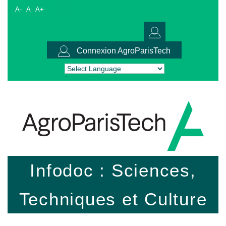
A-
A
A+
Connexion AgroParisTech
Powered by
Translate
Infodoc : Sciences,
Techniques et Culture