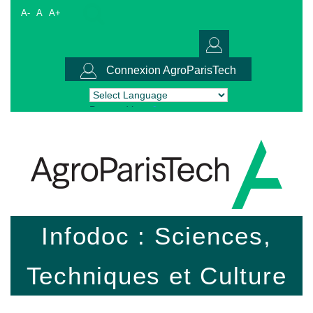
A-
A
A+
Connexion AgroParisTech
Powered by
Translate
Infodoc : Sciences,
Techniques et Culture