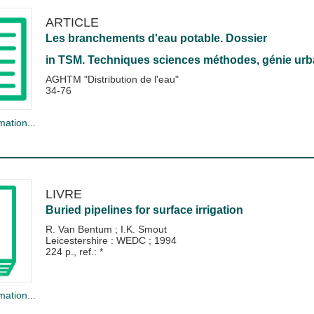
ARTICLE
Les branchements d'eau potable. Dossier
in
TSM. Techniques sciences méthodes, génie urba
AGHTM "Distribution de l'eau"
34-76
mation...
LIVRE
Buried pipelines for surface irrigation
R. Van Bentum
;
I.K. Smout
Leicestershire : WEDC
;
1994
224 p., ref.: *
mation...