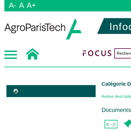
A-
A
A+
Info
Catégorie 
Autres descript
Documents 