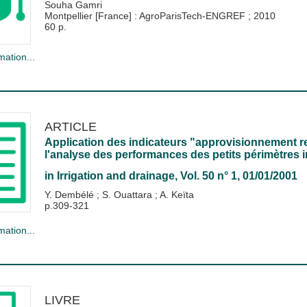
Souha Gamri
Montpellier [France] : AgroParisTech-ENGREF
;
2010
60 p.
mation...
ARTICLE
Application des indicateurs "approvisionnement rela
l'analyse des performances des petits périmètres 
in
Irrigation and drainage
, Vol. 50 n° 1, 01/01/2001
Y. Dembélé
;
S. Ouattara
;
A. Keïta
p.309-321
mation...
LIVRE