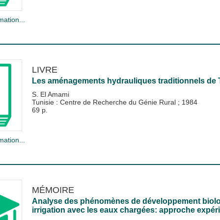
mation...
LIVRE
Les aménagements hydrauliques traditionnels de 
S. El Amami
Tunisie : Centre de Recherche du Génie Rural
;
1984
69 p.
mation...
MÉMOIRE
Analyse des phénomènes de développement biologi
irrigation avec les eaux chargées: approche expér