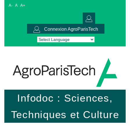
A-
A
A+
Connexion AgroParisTech
Powered by
Translate
Infodoc : Sciences,
Techniques et Culture