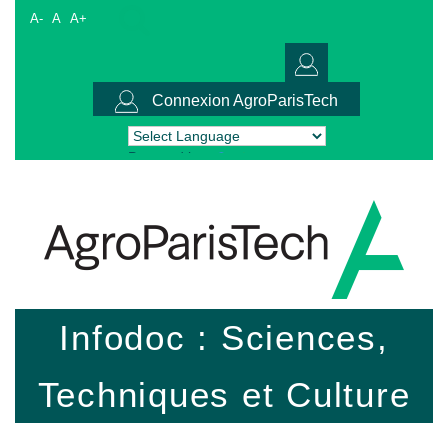
A-
A
A+
Connexion AgroParisTech
Powered by
Translate
Infodoc : Sciences,
Techniques et Culture