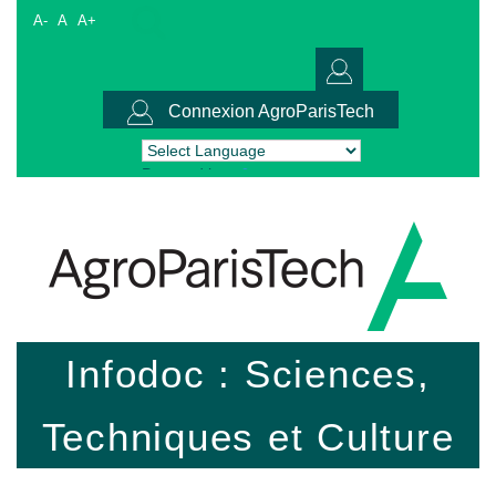
A-
A
A+
Connexion AgroParisTech
Powered by
Translate
Infodoc : Sciences,
Techniques et Culture