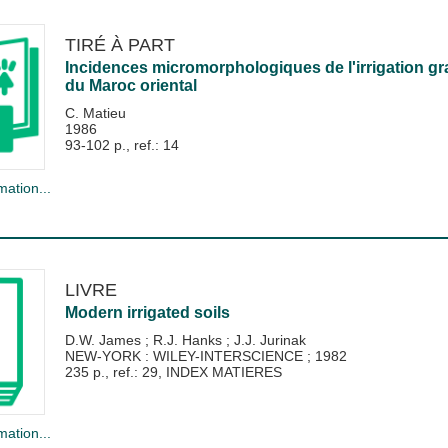
TIRÉ À PART
Incidences micromorphologiques de l'irrigation gra
du Maroc oriental
C. Matieu
1986
93-102 p., ref.: 14
mation...
LIVRE
Modern irrigated soils
D.W. James
;
R.J. Hanks
;
J.J. Jurinak
NEW-YORK : WILEY-INTERSCIENCE
;
1982
235 p., ref.: 29, INDEX MATIERES
mation...