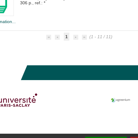
306 p., ref.: *
mation...
1
(1 - 11 / 11)