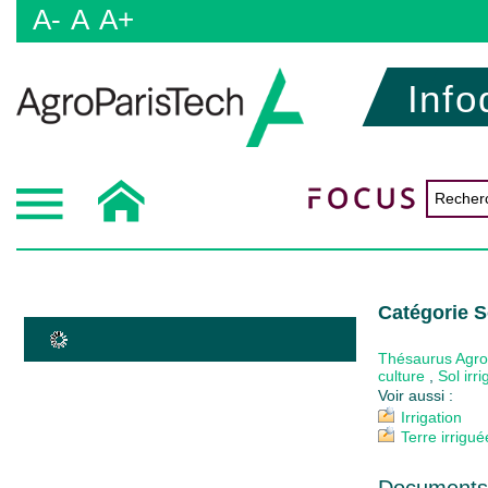
A-
A
A+
Info
Catégorie S
Thésaurus Agr
culture
,
Sol irr
Voir aussi :
Irrigation
Terre irrigué
Documents 