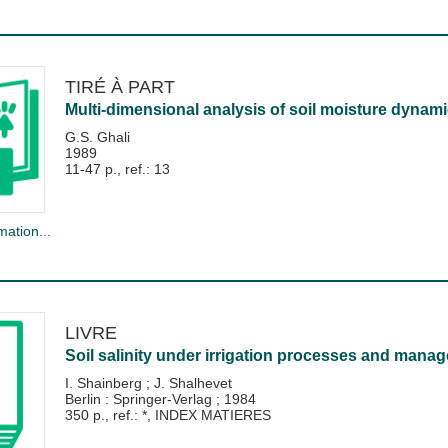
TIRÉ À PART
Multi-dimensional analysis of soil moisture dynamics
G.S. Ghali
1989
11-47 p., ref.: 13
mation...
LIVRE
Soil salinity under irrigation processes and mana
I. Shainberg
;
J. Shalhevet
Berlin : Springer-Verlag
;
1984
350 p., ref.: *, INDEX MATIERES