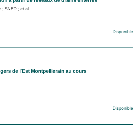
tion à partir de réseaux de drains enterrés
ue
;
SNED
; et al.
Disponible
ers de l'Est Montpellierain au cours
Disponible