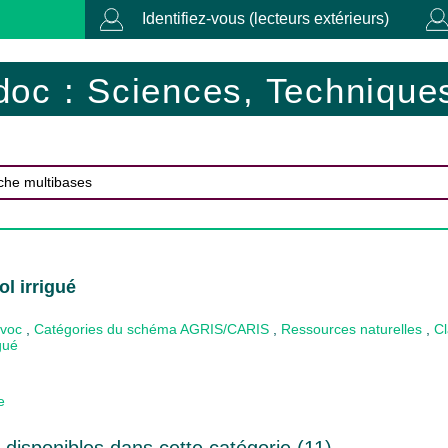
Identifiez-vous (lecteurs extérieurs)
doc : Sciences, Techniques
ol irrigué
ovoc
,
Catégories du schéma AGRIS/CARIS
,
Ressources naturelles
,
Cl
igué
e
disponibles dans cette catégorie (
11
)