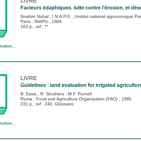
LIVRE
Facteurs édaphiques, lutte contre l'érosion, et dés
Ibrahim Nahal
;
I.N.A.P.G.
;
Institut national agronomique Pa
Paris : INAPG
;
1984
103 p., ref.: **
mation...
LIVRE
Guidelines : land evaluation for irrigated agricultur
B. Eavis
;
R. Struthers
;
M.F. Purnell
Rome : Food and Agriculture Organization (FAO)
;
1985
231 p., ref.: 240, Glossaire
mation...