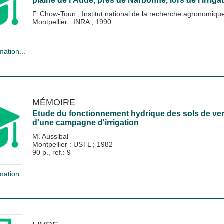
plaine de l'Aude, près de Narbonne, lors de l'irriga
F. Chow-Toun
;
Institut national de la recherche agronomiq
Montpellier : INRA
;
1990
mation...
MÉMOIRE
Etude du fonctionnement hydrique des sols de verg
d'une campagne d'irrigation
M. Aussibal
Montpellier : USTL
;
1982
90 p., ref.: 9
mation...