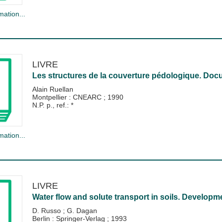
mation...
LIVRE
Les structures de la couverture pédologique. Doc
Alain Ruellan
Montpellier : CNEARC
;
1990
N.P. p., ref.: *
mation...
LIVRE
Water flow and solute transport in soils. Developm
D. Russo
;
G. Dagan
Berlin : Springer-Verlag
;
1993