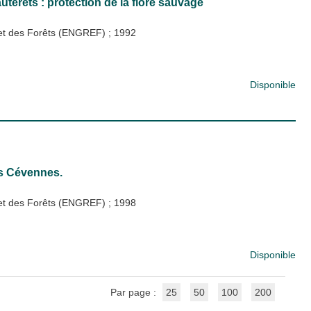
terets : protection de la flore sauvage
x et des Forêts (ENGREF)
;
1992
Disponible
es Cévennes.
x et des Forêts (ENGREF)
;
1998
Disponible
Par page :
25
50
100
200