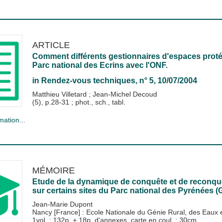
ARTICLE
Comment différents gestionnaires d'espaces proté
Parc national des Ecrins avec l'ONF.
in
Rendez-vous techniques
, n° 5, 10/07/2004
Matthieu Villetard
;
Jean-Michel Decoud
(5), p.28-31 ; phot., sch., tabl.
mation...
MÉMOIRE
Etude de la dynamique de conquête et de reconqu
sur certains sites du Parc national des Pyrénées (G
Jean-Marie Dupont
Nancy [France] : Ecole Nationale du Génie Rural, des Eau
1vol. : 132p. + 18p. d'annexes, carte en coul. ; 30cm