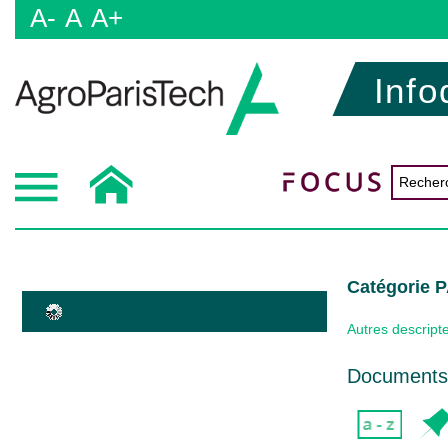
A-
A
A+
Info
Catégorie
Autres descript
Documents 