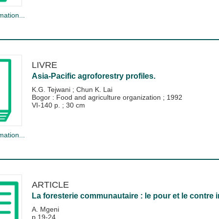
mation...
LIVRE
Asia-Pacific agroforestry profiles.
K.G. Tejwani
;
Chun K. Lai
Bogor : Food and agriculture organization
;
1992
VI-140 p. ; 30 cm
mation...
ARTICLE
La foresterie communautaire : le pour et le contre
A. Mgeni
p.19-24