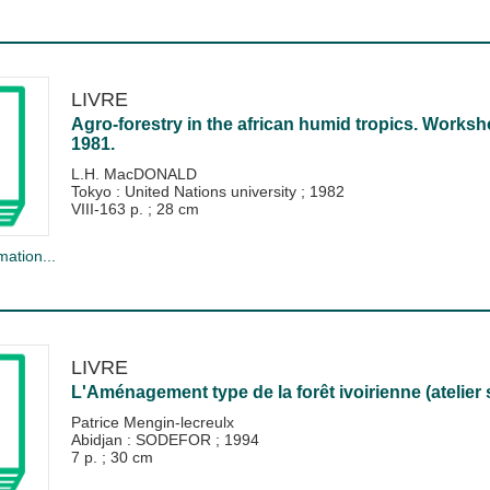
LIVRE
Agro-forestry in the african humid tropics. Worksho
1981.
L.H. MacDONALD
Tokyo : United Nations university
;
1982
VIII-163 p. ; 28 cm
mation...
LIVRE
L'Aménagement type de la forêt ivoirienne (atelier 
Patrice Mengin-lecreulx
Abidjan : SODEFOR
;
1994
7 p. ; 30 cm