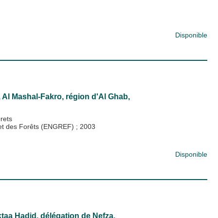
Disponible
 Al Mashal-Fakro, région d'Al Ghab,
rets
x et des Forêts (ENGREF)
;
2003
Disponible
taa Hadid, délégation de Nefza,