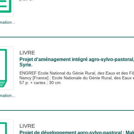
mation...
LIVRE
Projet d'aménagement intégré agro-sylvo-pastoral,
Syrie.
ENGREF Ecole National du Génie Rural, des Eaux et des Fô
Nancy [France] : Ecole Nationale du Génie Rural, des Eau
57 p. + cartes ; 30 cm
mation...
LIVRE
Projet de développement agro-sylvo-pastoral : Mak