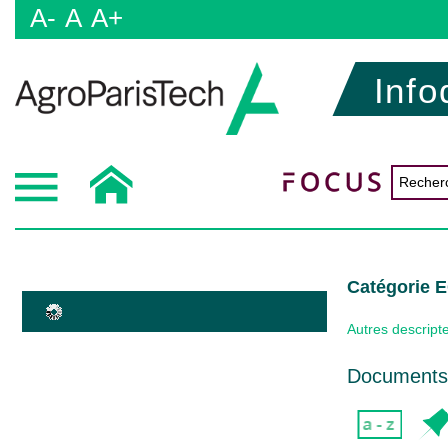
A-
A
A+
Info
Catégorie
Autres descript
Documents 