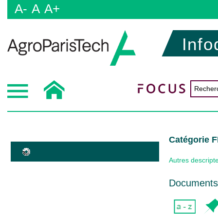
A-
A
A+
Info
Catégorie
Autres descript
Documents 