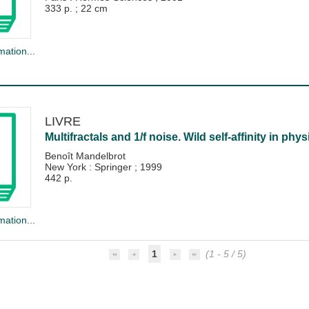
333 p. ; 22 cm
mation...
LIVRE
Multifractals and 1/f noise. Wild self-affinity in phy
Benoît Mandelbrot
New York : Springer
;
1999
442 p.
mation...
1
(1 - 5 / 5)