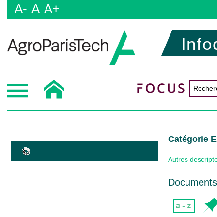
A-
A
A+
Info
Catégorie
Autres descript
Documents 