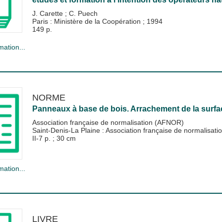
J. Carette
;
C. Puech
Paris : Ministère de la Coopération
;
1994
149 p.
mation...
NORME
Panneaux à base de bois. Arrachement de la surfa
Association française de normalisation (AFNOR)
Saint-Denis-La Plaine : Association française de normalisa
II-7 p. ; 30 cm
mation...
LIVRE