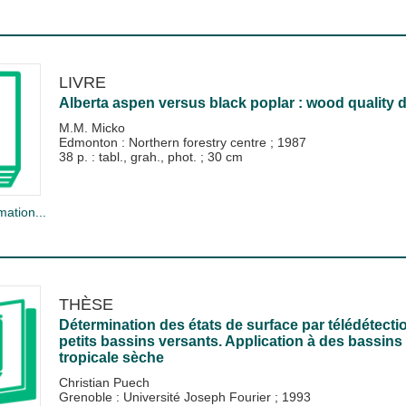
LIVRE
Alberta aspen versus black poplar : wood quality d
M.M. Micko
Edmonton : Northern forestry centre
;
1987
38 p. : tabl., grah., phot. ; 30 cm
mation...
THÈSE
Détermination des états de surface par télédétecti
petits bassins versants. Application à des bassin
tropicale sèche
Christian Puech
Grenoble : Université Joseph Fourier
;
1993