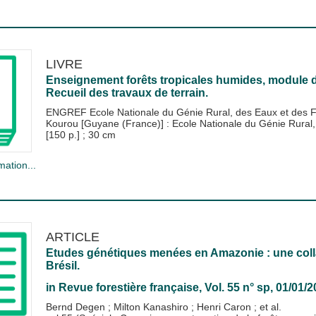
LIVRE
Enseignement forêts tropicales humides, module 
Recueil des travaux de terrain.
ENGREF Ecole Nationale du Génie Rural, des Eaux et des F
Kourou [Guyane (France)] : Ecole Nationale du Génie Rura
[150 p.] ; 30 cm
mation...
ARTICLE
Etudes génétiques menées en Amazonie : une collab
Brésil.
in
Revue forestière française
, Vol. 55 n° sp, 01/01/
Bernd Degen
;
Milton Kanashiro
;
Henri Caron
; et al.