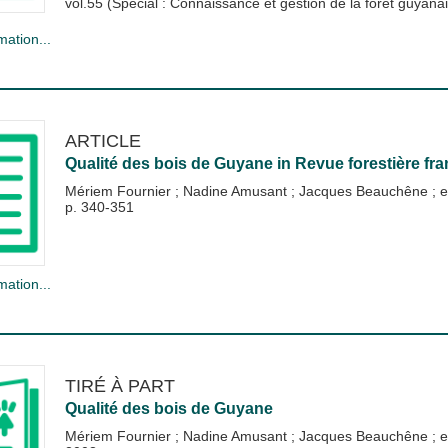
vol.55 (Spécial : Connaissance et gestion de la forêt guyanais
mation...
ARTICLE
Qualité des bois de Guyane
in
Revue forestière fra
Mériem Fournier
;
Nadine Amusant
;
Jacques Beauchêne
; e
p. 340-351
mation...
TIRÉ À PART
Qualité des bois de Guyane
Mériem Fournier
;
Nadine Amusant
;
Jacques Beauchêne
; e