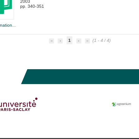
2003
pp. 340-351
mation...
1
(1 - 4 / 4)