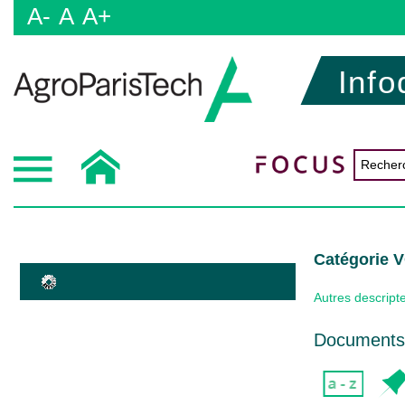
A-
A
A+
Info
Catégorie
Autres descript
Documents 