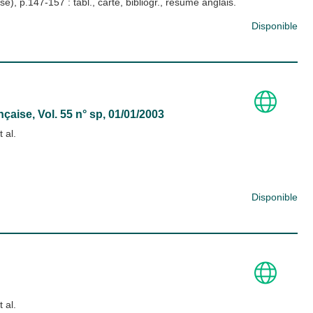
e), p.147-157 : tabl., carte, bibliogr., résumé anglais.
Disponible
nçaise
, Vol. 55 n° sp, 01/01/2003
t al.
Disponible
t al.