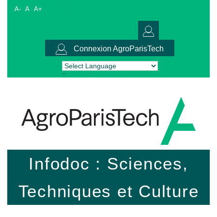
A-
A
A+
Connexion AgroParisTech
Powered by
Translate
Infodoc : Sciences,
Techniques et Culture