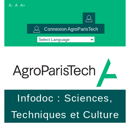
A-
A
A+
Connexion AgroParisTech
Powered by
Translate
Infodoc : Sciences,
Techniques et Culture