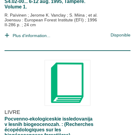
S4.02-00... 6-12 aug. 1995, Tampere.
Volume 1.
R. Païvinen
;
Jerome K. Vanclay
;
S. Miina
; et al.
Joensuu : European Forest Institute (EFI)
;
1996
II-286 p. ; 24 cm
Disponible
Plus d'information...
LIVRE
Pocvenno-ekologiceskie issledovanija
v lesnih biogeocenozah. : (Recherches
écopédologiques sur les