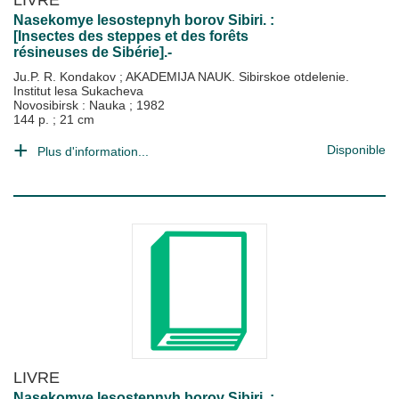
Nasekomye lesostepnyh borov Sibiri. :
[Insectes des steppes et des forêts
résineuses de Sibérie].-
Ju.P. R. Kondakov
;
AKADEMIJA NAUK. Sibirskoe otdelenie.
Institut lesa Sukacheva
Novosibirsk : Nauka
;
1982
144 p. ; 21 cm
Disponible
Plus d'information...
LIVRE
Nasekomye lesostepnyh borov Sibiri. :