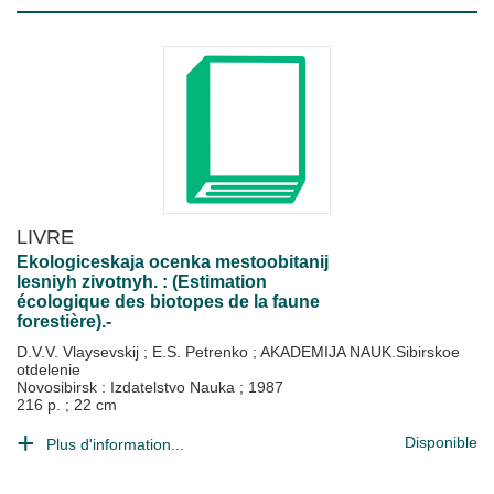
LIVRE
Ekologiceskaja ocenka mestoobitanij
lesniyh zivotnyh. : (Estimation
écologique des biotopes de la faune
forestière).-
D.V.V. Vlaysevskij
;
E.S. Petrenko
;
AKADEMIJA NAUK.Sibirskoe
otdelenie
Novosibirsk : Izdatelstvo Nauka
;
1987
216 p. ; 22 cm
Disponible
Plus d'information...