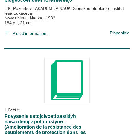
biogéocoenoses forestières).-
L.K. Pozdirkov
;
AKADEMIJA NAUK. Sibirskoe otdelenie. Institut
lesa Sukaceva
Novosibirsk : Nauka
;
1982
184 p. ; 21 cm
Disponible
Plus d'information...
LIVRE
Povysenie ustojcivosti zastitiyh
nasazdenij v polupustyne. :
(Amélioration de la résistance des
peuplements de protection dans les