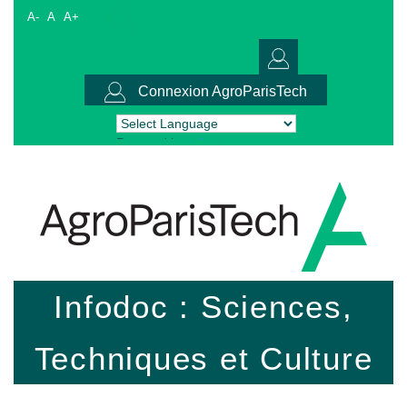
A-
A
A+
Connexion AgroParisTech
Powered by
Translate
Infodoc : Sciences,
Techniques et Culture