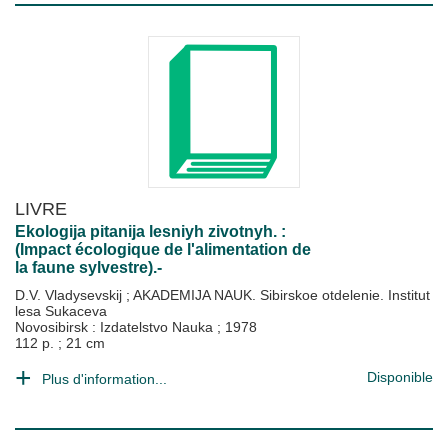
LIVRE
Ekologija pitanija lesniyh zivotnyh. :
(Impact écologique de l'alimentation de
la faune sylvestre).-
D.V. Vladysevskij
;
AKADEMIJA NAUK. Sibirskoe otdelenie. Institut
lesa Sukaceva
Novosibirsk : Izdatelstvo Nauka
;
1978
112 p. ; 21 cm
Disponible
Plus d'information...