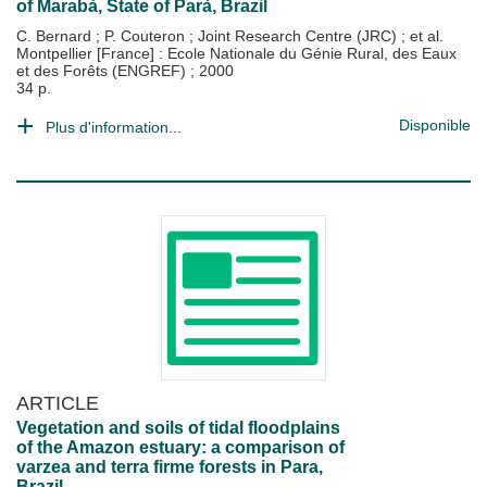
of Marabà, State of Parà, Brazil
C. Bernard
;
P. Couteron
;
Joint Research Centre (JRC)
; et al.
Montpellier [France] : Ecole Nationale du Génie Rural, des Eaux
et des Forêts (ENGREF)
;
2000
34 p.
Disponible
Plus d'information...
ARTICLE
Vegetation and soils of tidal floodplains
of the Amazon estuary: a comparison of
varzea and terra firme forests in Para,
Brazil