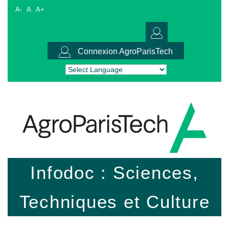
A-
A
A+
Connexion AgroParisTech
Powered by
Translate
Infodoc : Sciences,
Techniques et Culture