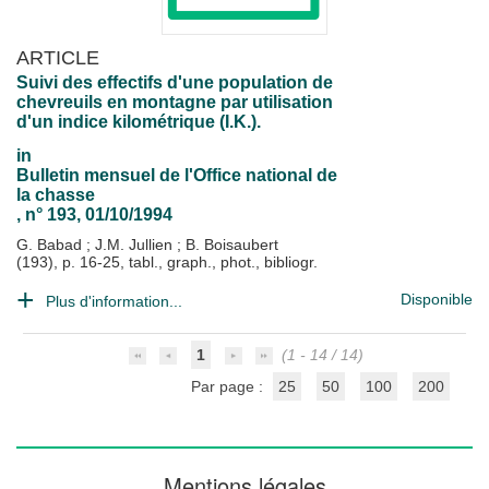
ARTICLE
Suivi des effectifs d'une population de
chevreuils en montagne par utilisation
d'un indice kilométrique (I.K.).
in
Bulletin mensuel de l'Office national de
la chasse
, n° 193, 01/10/1994
G. Babad
;
J.M. Jullien
;
B. Boisaubert
(193), p. 16-25, tabl., graph., phot., bibliogr.
Disponible
Plus d'information...
1
(1 - 14 / 14)
Par page :
25
50
100
200
Mentions légales