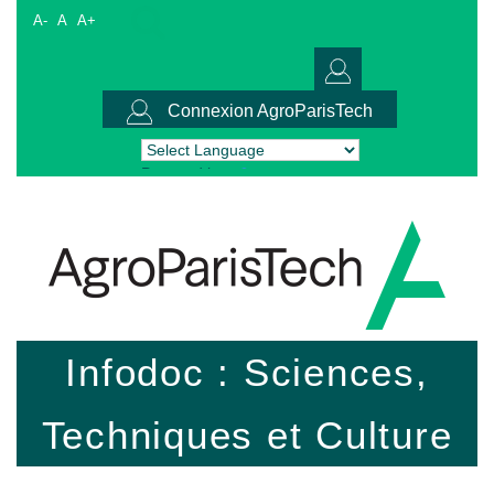
A-
A
A+
Connexion AgroParisTech
Powered by
Translate
Infodoc : Sciences,
Techniques et Culture