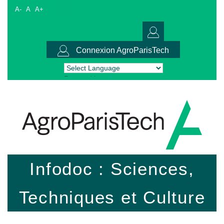
A-
A
A+
Connexion AgroParisTech
Powered by
Translate
Infodoc : Sciences,
Techniques et Culture