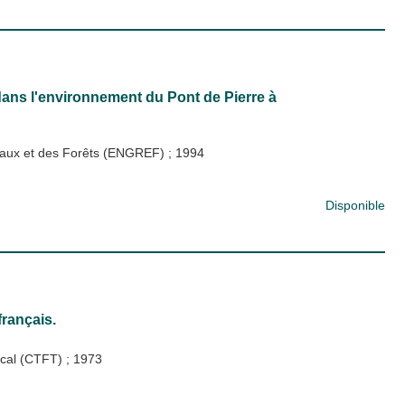
dans l'environnement du Pont de Pierre à
s Eaux et des Forêts (ENGREF)
;
1994
Disponible
français.
pical (CTFT)
;
1973