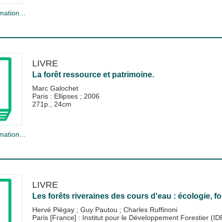
mation...
LIVRE
La forêt ressource et patrimoine.
Marc Galochet
Paris : Ellipses
;
2006
271p., 24cm
mation...
LIVRE
Les forêts riveraines des cours d'eau : écologie, f
Hervé Piégay
;
Guy Pautou
;
Charles Ruffinoni
Paris [France] : Institut pour le Développement Forestier (I