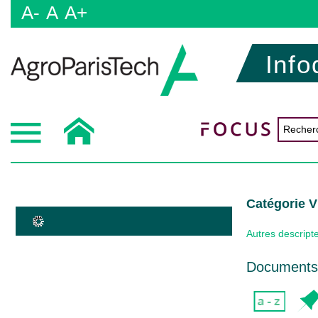
A-
A
A+
Info
Catégorie
Autres descript
Documents 