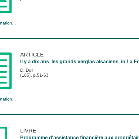
mation...
ARTICLE
Il y a dix ans, les grands verglas alsaciens.
in
La Fo
D. Doll
(185), p.51-63.
mation...
LIVRE
Programme d'assistance financière aux propriétair