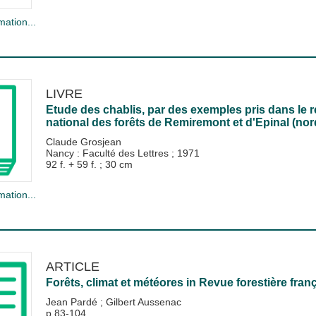
mation...
LIVRE
Etude des chablis, par des exemples pris dans le r
national des forêts de Remiremont et d'Epinal (nor
Claude Grosjean
Nancy : Faculté des Lettres
;
1971
92 f. + 59 f. ; 30 cm
mation...
ARTICLE
Forêts, climat et météores
in
Revue forestière fran
Jean Pardé
;
Gilbert Aussenac
p.83-104