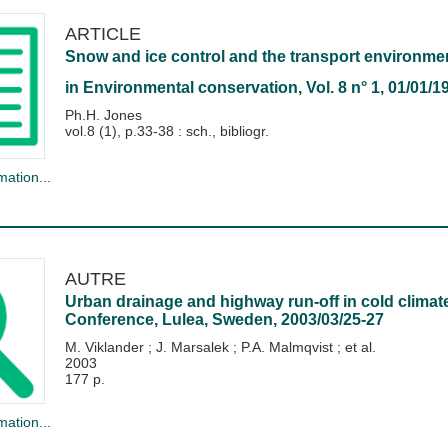
ARTICLE
Snow and ice control and the transport environme
in
Environmental conservation
, Vol. 8 n° 1, 01/01/1
Ph.H. Jones
vol.8 (1), p.33-38 : sch., bibliogr.
mation...
AUTRE
Urban drainage and highway run-off in cold climate
Conference, Lulea, Sweden, 2003/03/25-27
M. Viklander
;
J. Marsalek
;
P.A. Malmqvist
; et al.
2003
177 p.
mation...