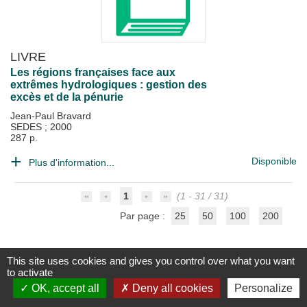
LIVRE
Les régions françaises face aux
extrêmes hydrologiques : gestion des
excès et de la pénurie
Jean-Paul Bravard
SEDES
;
2000
287 p.
Disponible
Plus d'information...
1
(1 - 31 / 31)
Par page :
25
50
100
200
This site uses cookies and gives you control over what you want
to activate
Mentions légales
OK, accept all
Deny all cookies
Personalize
Contact