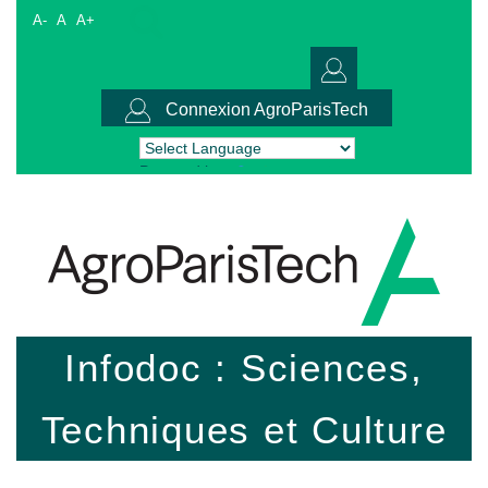
A-
A
A+
Connexion AgroParisTech
Powered by
Translate
Infodoc : Sciences,
Techniques et Culture