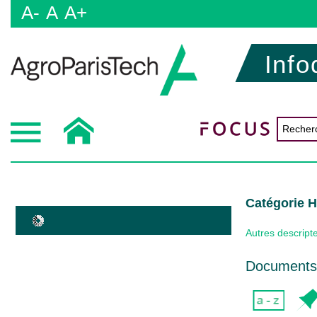
A-
A
A+
Info
Catégorie
Autres descript
Documents 