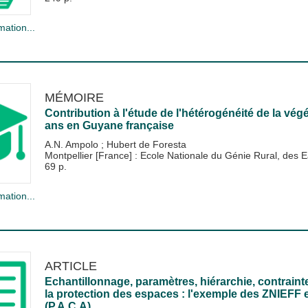
mation...
MÉMOIRE
Contribution à l'étude de l'hétérogénéité de la vég
ans en Guyane française
A.N. Ampolo
;
Hubert de Foresta
Montpellier [France] : Ecole Nationale du Génie Rural, de
69 p.
mation...
ARTICLE
Echantillonnage, paramètres, hiérarchie, contraint
la protection des espaces : l'exemple des ZNIEFF
(P.A.C.A).