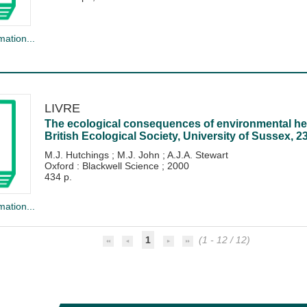
mation...
LIVRE
The ecological consequences of environmental he
British Ecological Society, University of Sussex, 
M.J. Hutchings
;
M.J. John
;
A.J.A. Stewart
Oxford : Blackwell Science
;
2000
434 p.
mation...
1
(1 - 12 / 12)