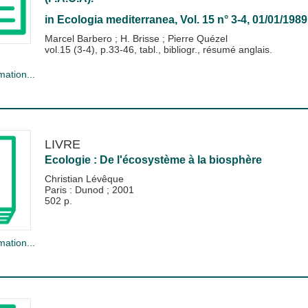
in
Ecologia mediterranea
, Vol. 15 n° 3-4, 01/01/1989
Marcel Barbero
;
H. Brisse
;
Pierre Quézel
vol.15 (3-4), p.33-46, tabl., bibliogr., résumé anglais.
mation...
LIVRE
Ecologie : De l'écosystème à la biosphère
Christian Lévêque
Paris : Dunod
;
2001
502 p.
mation...