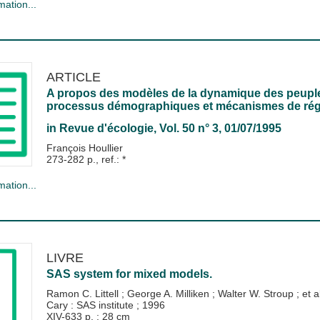
mation...
ARTICLE
A propos des modèles de la dynamique des peuple
processus démographiques et mécanismes de rég
in
Revue d'écologie
, Vol. 50 n° 3, 01/07/1995
François Houllier
273-282 p., ref.: *
mation...
LIVRE
SAS system for mixed models.
Ramon C. Littell
;
George A. Milliken
;
Walter W. Stroup
; et a
Cary : SAS institute
;
1996
XIV-633 p. ; 28 cm