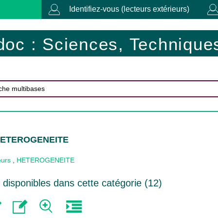
Identifiez-vous (lecteurs extérieurs)
doc : Sciences, Techniques
 HETEROGENEITE
eurs
,
HETEROGENEITE
disponibles dans cette catégorie (
12
)