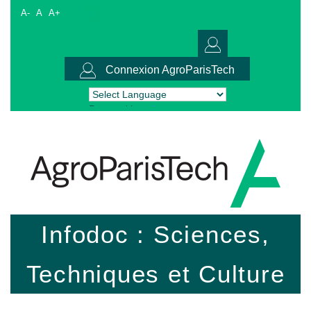
A-
A
A+
Connexion AgroParisTech
Powered by
Translate
Infodoc : Sciences,
Techniques et Culture