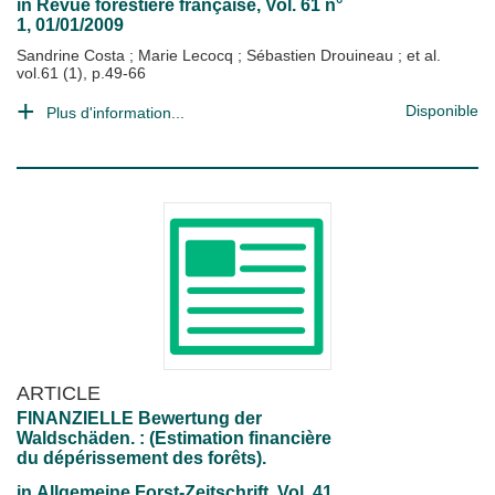
in
Revue forestière française
, Vol. 61 n°
1, 01/01/2009
Sandrine Costa
;
Marie Lecocq
;
Sébastien Drouineau
; et al.
vol.61 (1), p.49-66
Disponible
Plus d'information...
ARTICLE
FINANZIELLE Bewertung der
Waldschäden. : (Estimation financière
du dépérissement des forêts).
in
Allgemeine Forst-Zeitschrift
, Vol. 41