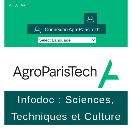
A-
A
A+
Connexion AgroParisTech
Powered by
Translate
Infodoc : Sciences,
Techniques et Culture