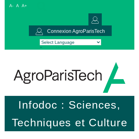
A-
A
A+
Connexion AgroParisTech
Powered by
Translate
Infodoc : Sciences,
Techniques et Culture