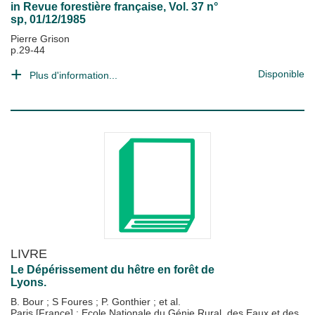
in
Revue forestière française
, Vol. 37 n°
sp, 01/12/1985
Pierre Grison
p.29-44
Disponible
Plus d'information...
LIVRE
Le Dépérissement du hêtre en forêt de
Lyons.
B. Bour
;
S Foures
;
P. Gonthier
; et al.
Paris [France] : Ecole Nationale du Génie Rural, des Eaux et des