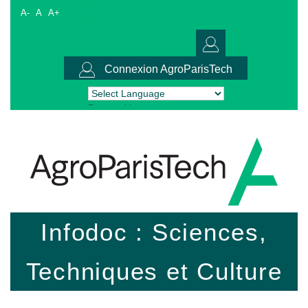
A-
A
A+
Connexion AgroParisTech
Powered by
Translate
Infodoc : Sciences,
Techniques et Culture