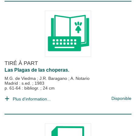
TIRÉ À PART
Las Plagas de las choperas.
M.G. de Viedma
;
J.R. Baragano
;
A. Notario
Madrid : s.ed.
;
1983
p. 61-64 : bibliogr. ; 24 cm
Disponible
Plus d'information...