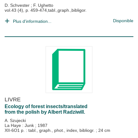
D. Schvester
;
F. Ughetto
vol.43 (4), p. 459-474,tabl.,graph.,bibligor.
Disponible
Plus d'information...
LIVRE
Ecology of forest insects/translated
from the polish by Albert Radziwill.
A. Szujecki
La Haye : Junk
;
1987
XII-6O1 p. : tabl., graph., phot., index, bibliogr. ; 24 cm