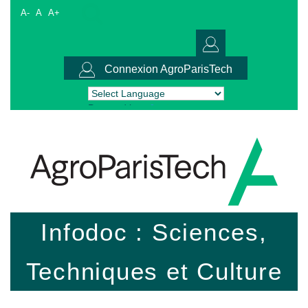
A-
A
A+
Connexion AgroParisTech
Powered by
Translate
Infodoc : Sciences,
Techniques et Culture