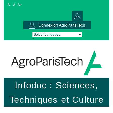
A-
A
A+
Connexion AgroParisTech
Powered by
Translate
Infodoc : Sciences,
Techniques et Culture