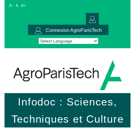
A-
A
A+
Connexion AgroParisTech
Powered by
Translate
Infodoc : Sciences,
Techniques et Culture