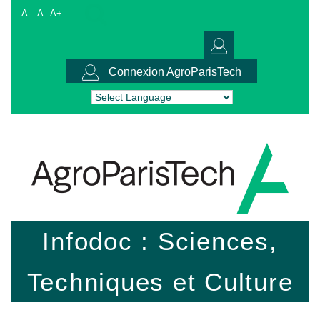
A-
A
A+
Connexion AgroParisTech
Powered by
Translate
Infodoc : Sciences,
Techniques et Culture