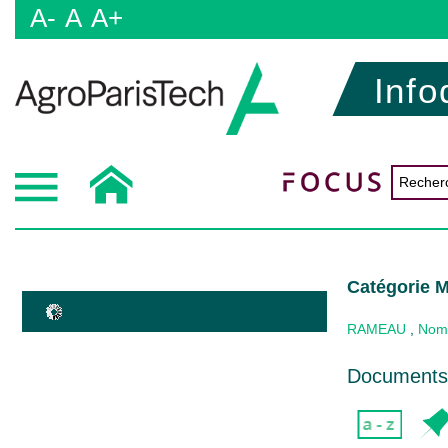
A-
A
A+
Info
Catégorie M
RAMEAU
,
Nom
Documents 