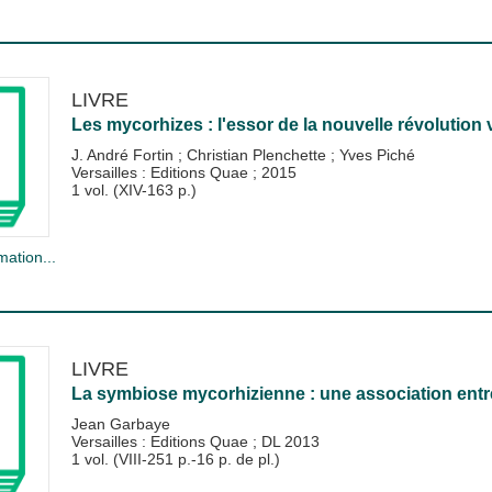
LIVRE
Les mycorhizes : l'essor de la nouvelle révolution 
J. André Fortin
;
Christian Plenchette
;
Yves Piché
Versailles : Editions Quae
;
2015
1 vol. (XIV-163 p.)
mation...
LIVRE
La symbiose mycorhizienne : une association entr
Jean Garbaye
Versailles : Editions Quae
;
DL 2013
1 vol. (VIII-251 p.-16 p. de pl.)