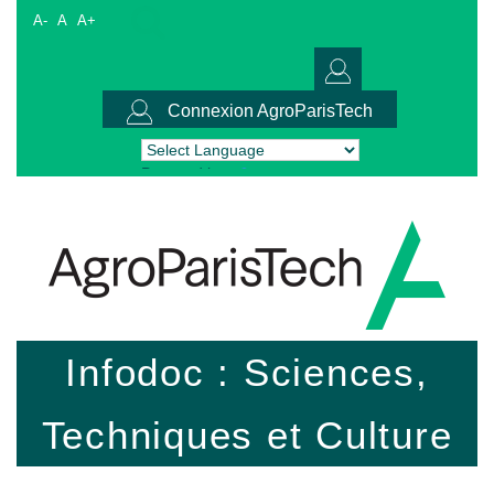
A-
A
A+
Connexion AgroParisTech
Powered by
Translate
Infodoc : Sciences,
Techniques et Culture