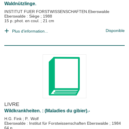
Waldnützlinge.
INSTITUT FUER FORSTWISSENSCHAFTEN.Eberswalde
Eberswalde : Siège
;
1988
15 p.:phot. en coul. ; 21 cm
Disponible
Plus d'information...
LIVRE
Wildkrankheiten. : (Maladies du gibier).-
H.G. Fink
;
P.. Wolf
Eberswalde : Institut für Forstwissenschaften Eberswalde
;
1984
64 p.