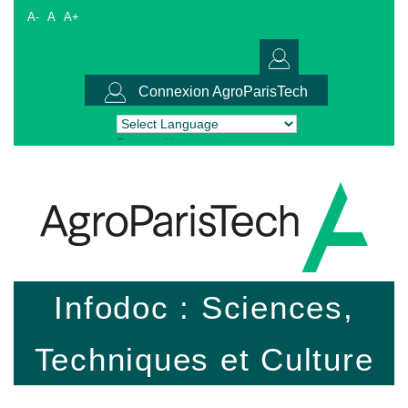
A-
A
A+
Connexion AgroParisTech
Powered by
Translate
Infodoc : Sciences,
Techniques et Culture