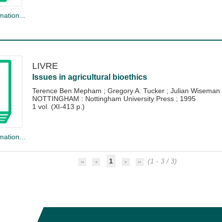
mation...
LIVRE
Issues in agricultural bioethics
Terence Ben Mepham
;
Gregory A. Tucker
;
Julian Wiseman
NOTTINGHAM : Nottingham University Press
;
1995
1 vol. (XI-413 p.)
mation...
1
(1 - 3 / 3)