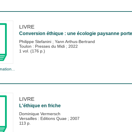
LIVRE
Conversion éthique : une écologie paysanne porte
Philippe Stefanini
;
Yann Arthus-Bertrand
Toulon : Presses du Midi
;
2022
1 vol. (176 p.)
mation...
LIVRE
L'éthique en friche
Dominique Vermersch
Versailles : Editions Quae
;
2007
113 p.