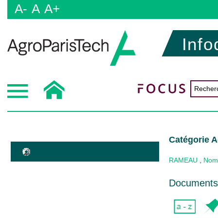
A-
A
A+
Info
Catégorie A
RAMEAU
,
Nom
Documents 