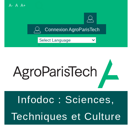
A-
A
A+
Connexion AgroParisTech
Powered by
Translate
Infodoc : Sciences,
Techniques et Culture