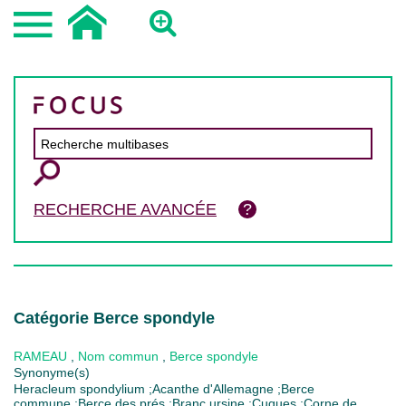
RECHERCHE AVANCÉE
Catégorie Berce spondyle
RAMEAU
,
Nom commun
,
Berce spondyle
Synonyme(s)
Heracleum spondylium ;Acanthe d'Allemagne ;Berce
commune ;Berce des prés ;Branc ursine ;Cuques ;Corne de