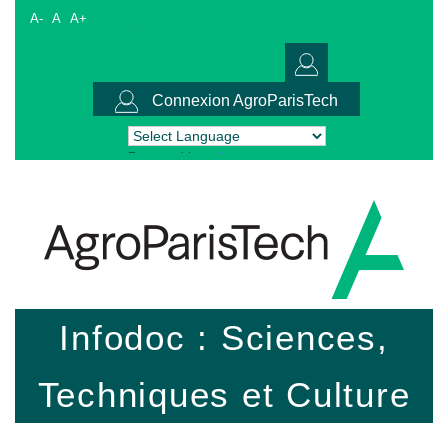
A-
A
A+
Connexion AgroParisTech
Powered by
Translate
Infodoc : Sciences,
Techniques et Culture