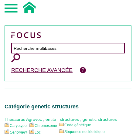
RECHERCHE AVANCÉE
Catégorie genetic structures
Thésaurus Agrovoc
,
entité
,
structures
,
genetic structures
Code génétique
Caryotype
Chromosome
Séquence nucléotidique
Génome
@
Loci