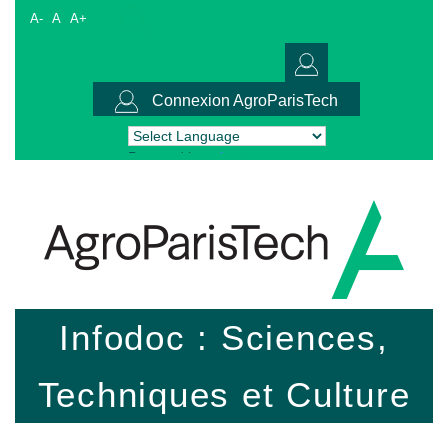
A-
A
A+
Connexion AgroParisTech
Powered by
Translate
Infodoc : Sciences,
Techniques et Culture