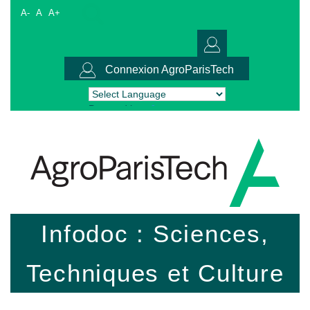
A-
A
A+
Connexion AgroParisTech
Powered by
Translate
Infodoc : Sciences,
Techniques et Culture