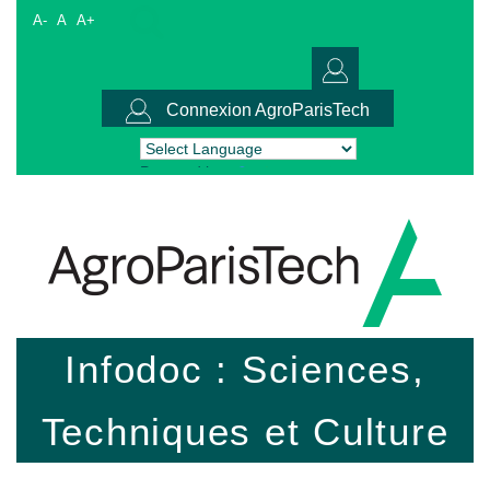
A-
A
A+
Connexion AgroParisTech
Powered by
Translate
Infodoc : Sciences,
Techniques et Culture