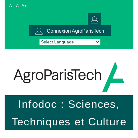
A-
A
A+
Connexion AgroParisTech
Powered by
Translate
Infodoc : Sciences,
Techniques et Culture