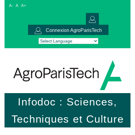
A-
A
A+
Connexion AgroParisTech
Powered by
Translate
Infodoc : Sciences,
Techniques et Culture