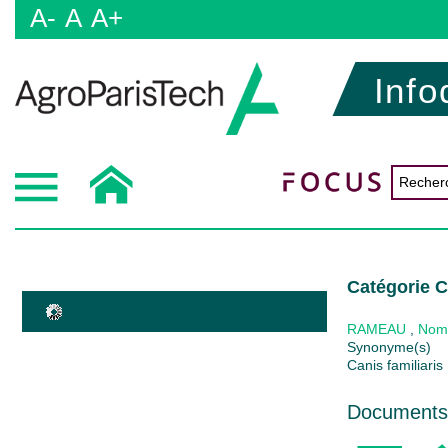
A-
A
A+
Info
Catégorie 
RAMEAU
,
Nom
Synonyme(s)
Canis familiari
Documents 