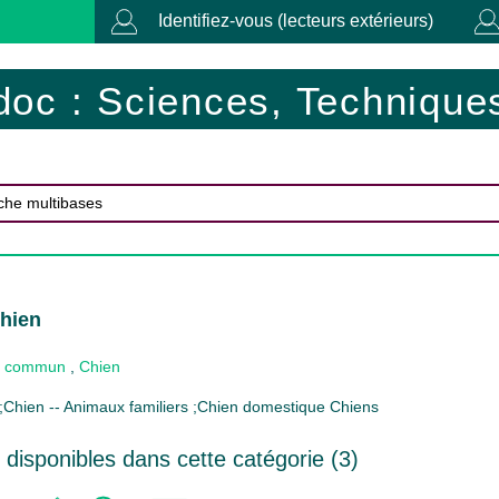
Identifiez-vous (lecteurs extérieurs)
doc : Sciences, Techniques
Chien
 commun
,
Chien
s ;Chien -- Animaux familiers ;Chien domestique Chiens
disponibles dans cette catégorie (
3
)