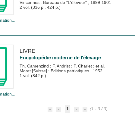
Vincennes : Bureaux de "L'éleveur"
;
1899-1901
2 vol. (336 p., 424 p.)
mation...
LIVRE
Encyclopédie moderne de l'élevage
Th. Camenzind
;
F. Andrist
;
P. Charlet
; et al.
Morat [Suisse] : Editions patriotiques
;
1952
1 vol. (842 p.)
mation...
1
(1 - 3 / 3)