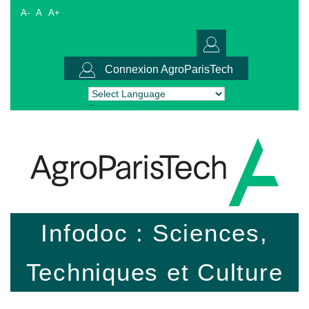
A-
A
A+
Connexion AgroParisTech
Powered by
Translate
Infodoc : Sciences,
Techniques et Culture