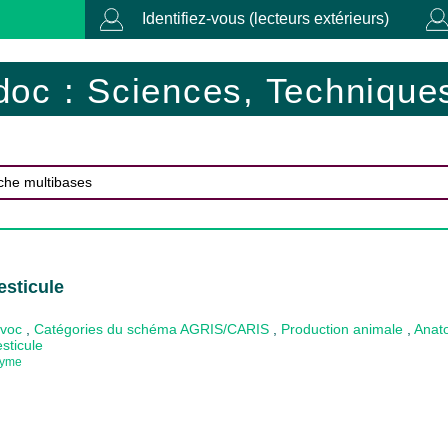
Identifiez-vous (lecteurs extérieurs)
doc : Sciences, Techniques
esticule
ovoc
,
Catégories du schéma AGRIS/CARIS
,
Production animale
,
Anat
esticule
dyme