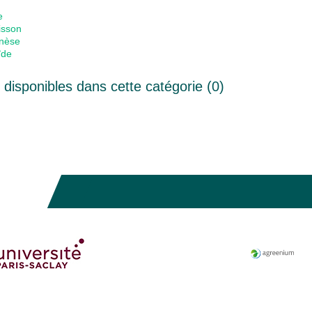
e
isson
nèse
ïde
disponibles dans cette catégorie (
0
)