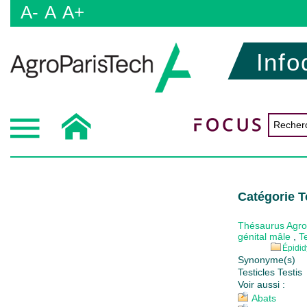
A-
A
A+
Info
Catégorie T
Thésaurus Agr
génital mâle
,
T
Épidi
Synonyme(s)
Testicles Testis
Voir aussi :
Abats