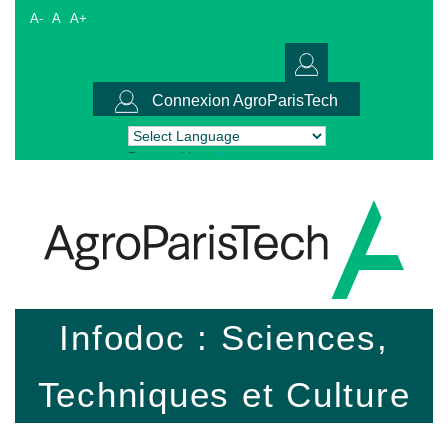
A-
A
A+
Connexion AgroParisTech
Powered by
Translate
Infodoc : Sciences,
Techniques et Culture