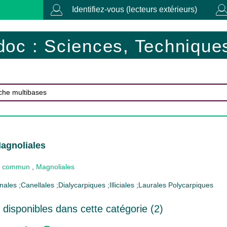
Identifiez-vous (lecteurs extérieurs)
doc : Sciences, Techniques
agnoliales
 commun
,
Magnoliales
les ;Canellales ;Dialycarpiques ;Illiciales ;Laurales Polycarpiques
disponibles dans cette catégorie (
2
)