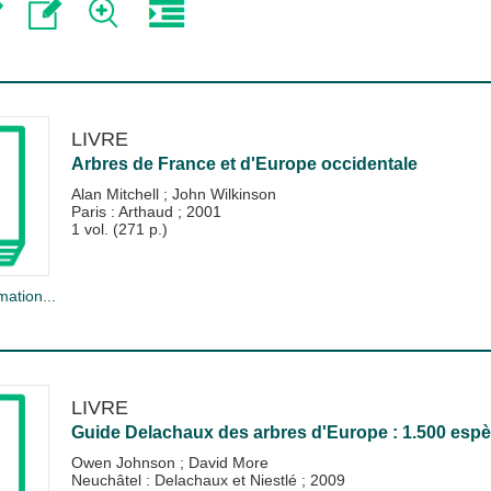
LIVRE
Arbres de France et d'Europe occidentale
Alan Mitchell
;
John Wilkinson
Paris : Arthaud
;
2001
1 vol. (271 p.)
mation...
LIVRE
Guide Delachaux des arbres d'Europe : 1.500 espèce
Owen Johnson
;
David More
Neuchâtel : Delachaux et Niestlé
;
2009