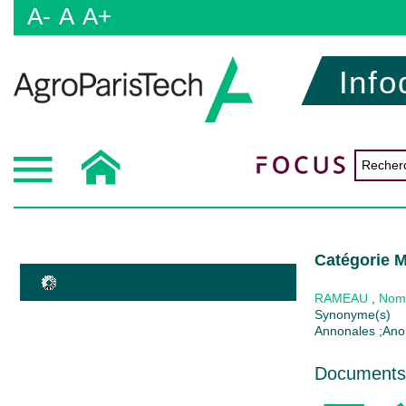
A-
A
A+
Info
Catégorie M
RAMEAU
,
Nom
Synonyme(s)
Annonales ;Anona
Documents 